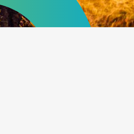
tourisme@grandsault.ca
1-877-475-7769
81 rue Burgess
Grand-Sault, NB
E3Y 1C6