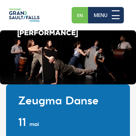
MENU
EN
Zeugma Danse
11
mai