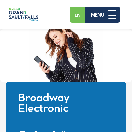
MENU
EN
Broadway
Electronic