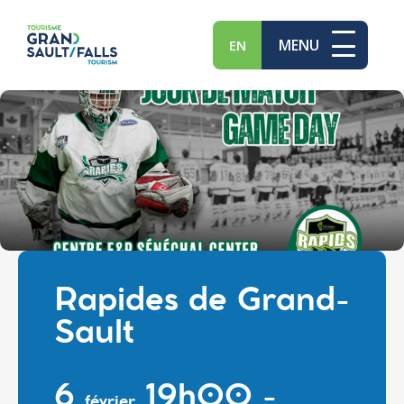
MENU
EN
Rapides de Grand-
Sault
6
19h00 -
février