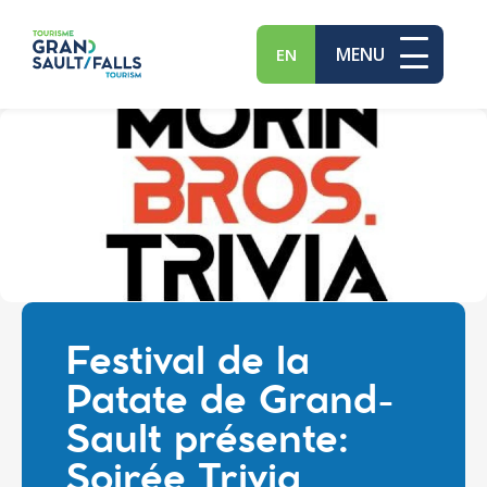
MENU
EN
Festival de la
Patate de Grand-
Sault présente:
Soirée Trivia