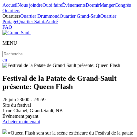
Accueil
Nous joindre
Quoi faire
Évènements
Dormir
Manger
Congrès
Quartiers
Quartiers
Quartier Drummond
Quartier Grand-Sault
Quartier
Portage
Quartier Saint-André
FAQ
MENU
en
Festival de la Patate de Grand-Sault
présente: Queen Flash
26
juin
23h00 - 23h59
Site du festival
1 rue Chapel, Grand-Sault, NB
Événement payant
Acheter maintenant
Queen Flash sera sur la scène extérieure du Festival de la patate