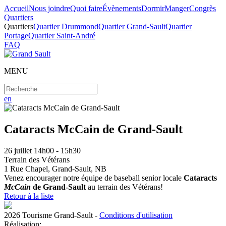
Accueil
Nous joindre
Quoi faire
Évènements
Dormir
Manger
Congrès
Quartiers
Quartiers
Quartier Drummond
Quartier Grand-Sault
Quartier
Portage
Quartier Saint-André
FAQ
MENU
en
Cataracts McCain de Grand-Sault
26
juillet
14h00 - 15h30
Terrain des Vétérans
1 Rue Chapel, Grand-Sault, NB
Venez encourager notre équipe de baseball senior locale
Cataracts
McCain
de Grand-Sault
au terrain des Vétérans!
Retour à la liste
2026 Tourisme Grand-Sault
-
Conditions d'utilisation
Réalisation: