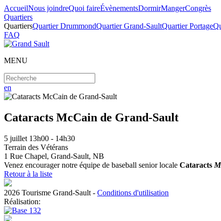
Accueil
Nous joindre
Quoi faire
Évènements
Dormir
Manger
Congrès
Quartiers
Quartiers
Quartier Drummond
Quartier Grand-Sault
Quartier Portage
Qu
FAQ
MENU
en
Cataracts McCain de Grand-Sault
5
juillet
13h00 - 14h30
Terrain des Vétérans
1 Rue Chapel, Grand-Sault, NB
Venez encourager notre équipe de baseball senior locale
Cataracts
M
Retour à la liste
2026 Tourisme Grand-Sault
-
Conditions d'utilisation
Réalisation: