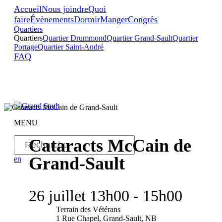
Accueil
Nous joindre
Quoi
faire
Évènements
Dormir
Manger
Congrès
Quartiers
Quartiers
Quartier Drummond
Quartier Grand-Sault
Quartier
Portage
Quartier Saint-André
FAQ
MENU
Cataracts McCain de
Grand-Sault
en
26
juillet
13h00 - 15h00
Terrain des Vétérans
1 Rue Chapel, Grand-Sault, NB