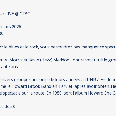
ter LIVE @ GFBC
3 mars 2026
00
ez le blues et le rock, vous ne voudrez pas manquer ce spect
r, Al Morris et Kevin (Hevy) Maddox… ont reconstitué le gr
rante ans.
 divers groupes au cours de leurs années à l'UNB à Frederic
ormé le Howard Brook Band en 1979 et, après avoir obtenu l
 le spectacle sur la route. En 1980, sort l'album Howard She G
ée de 5$