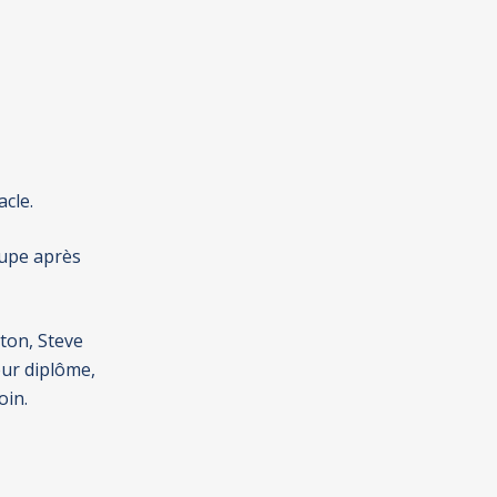
acle.
oupe après
ton, Steve
eur diplôme,
oin.