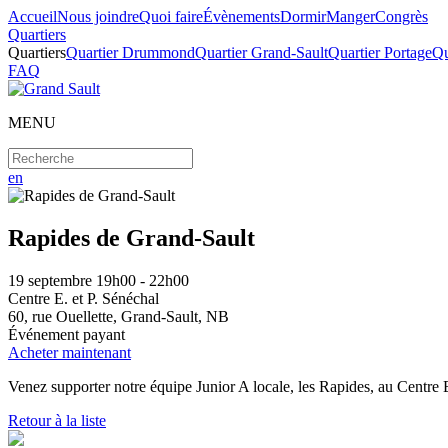
Accueil
Nous joindre
Quoi faire
Évènements
Dormir
Manger
Congrès
Quartiers
Quartiers
Quartier Drummond
Quartier Grand-Sault
Quartier Portage
Qu
FAQ
MENU
en
Rapides de Grand-Sault
19
septembre
19h00 - 22h00
Centre E. et P. Sénéchal
60, rue Ouellette, Grand-Sault, NB
Événement payant
Acheter maintenant
Venez supporter notre équipe Junior A locale, les Rapides, au Centre 
Retour à la liste