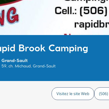
pid Brook Camping
Grand-Sault
59, ch. Michaud, Grand-Sault
Visitez le site Web
(506)