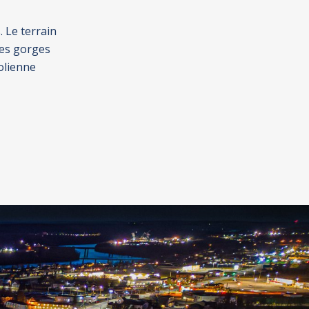
 Le terrain
 des gorges
rolienne